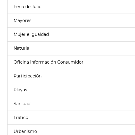
Feria de Julio
Mayores
Mujer e Igualdad
Naturia
Oficina Información Consumidor
Participación
Playas
Sanidad
Tráfico
Urbanismo