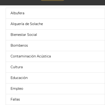
Albufera
Alquería de Solache
Bienestar Social
Bomberos
Contaminación Acústica
Cultura
Educación
Empleo
Fallas