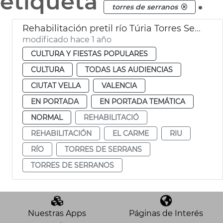
etiqueta
.
torres de serranos
Rehabilitación pretil río Túria Torres Serranos València
modificado hace 1 año
CULTURA Y FIESTAS POPULARES
CULTURA
TODAS LAS AUDIENCIAS
CIUTAT VELLA
VALENCIA
EN PORTADA
EN PORTADA TEMÁTICA
NORMAL
REHABILITACIÓ
REHABILITACIÓN
EL CARME
RIU
RÍO
TORRES DE SERRANS
TORRES DE SERRANOS
Nuestras Apps
Páginas de Interés