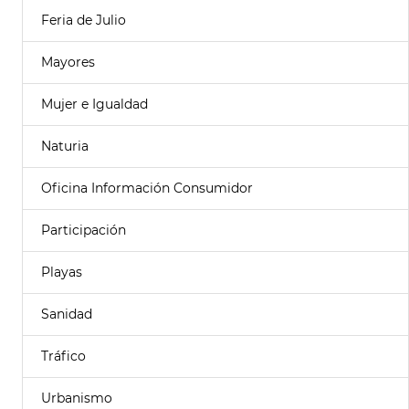
Feria de Julio
Mayores
Mujer e Igualdad
Naturia
Oficina Información Consumidor
Participación
Playas
Sanidad
Tráfico
Urbanismo