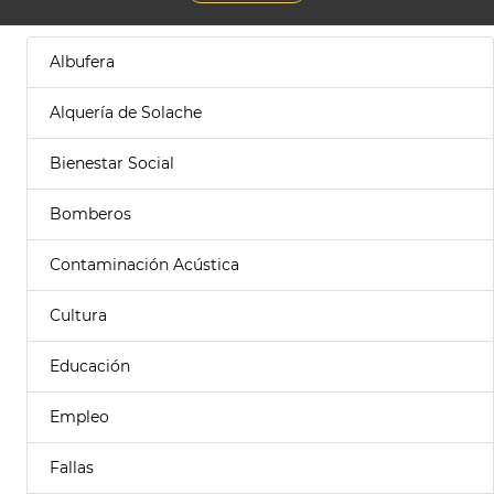
Albufera
Alquería de Solache
Bienestar Social
Bomberos
Contaminación Acústica
Cultura
Educación
Empleo
Fallas