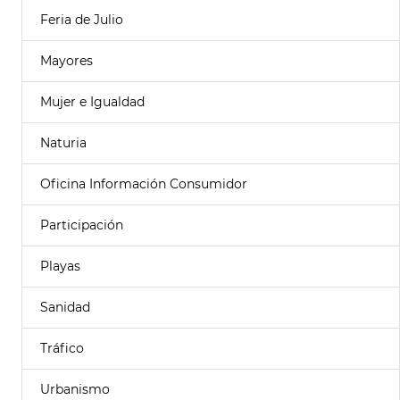
Feria de Julio
Mayores
Mujer e Igualdad
Naturia
Oficina Información Consumidor
Participación
Playas
Sanidad
Tráfico
Urbanismo