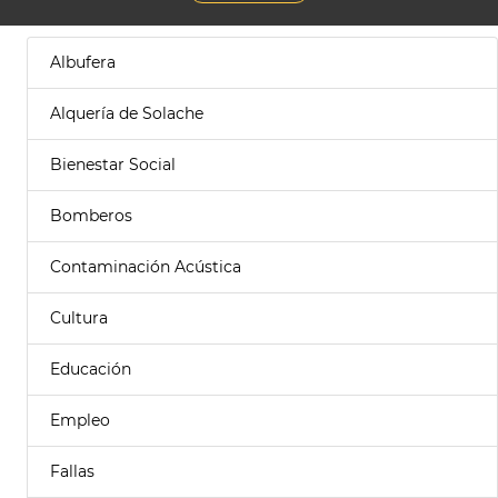
Albufera
Alquería de Solache
Bienestar Social
Bomberos
Contaminación Acústica
Cultura
Educación
Empleo
Fallas