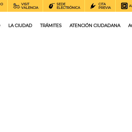
NO
VISIT
SEDE
CITA
A
VALENCIA
ELECTRÓNICA
PREVIA
O
LA CIUDAD
TRÁMITES
ATENCIÓN CIUDADANA
A