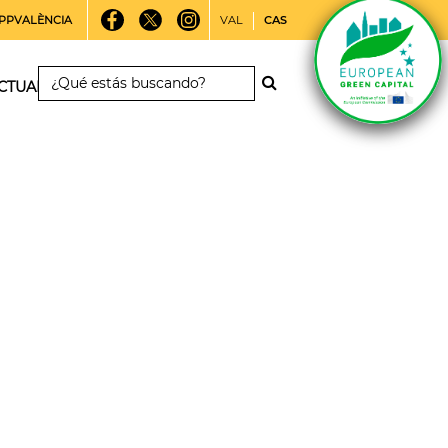
PPVALÈNCIA
VAL
CAS
CTUALIDAD