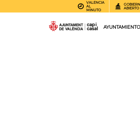
VALENCIA
GOBIER
AL
ABIERTO
MINUTO
AYUNTAMIENT