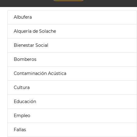
Albufera
Alquería de Solache
Bienestar Social
Bomberos
Contaminación Acústica
Cultura
Educación
Empleo
Fallas