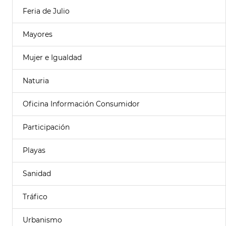
Feria de Julio
Mayores
Mujer e Igualdad
Naturia
Oficina Información Consumidor
Participación
Playas
Sanidad
Tráfico
Urbanismo