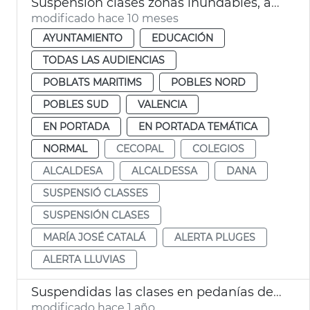
Suspensión clases zonas inundables, afectados dana y fachada marítima
modificado hace 10 meses
AYUNTAMIENTO
EDUCACIÓN
TODAS LAS AUDIENCIAS
POBLATS MARITIMS
POBLES NORD
POBLES SUD
VALENCIA
EN PORTADA
EN PORTADA TEMÁTICA
NORMAL
CECOPAL
COLEGIOS
ALCALDESA
ALCALDESSA
DANA
SUSPENSIÓ CLASSES
SUSPENSIÓN CLASES
MARÍA JOSÉ CATALÁ
ALERTA PLUGES
ALERTA LLUVIAS
Suspendidas las clases en pedanías del Sur de València por lluvias
modificado hace 1 año