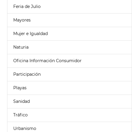
Feria de Julio
Mayores
Mujer e Igualdad
Naturia
Oficina Información Consumidor
Participación
Playas
Sanidad
Tráfico
Urbanismo