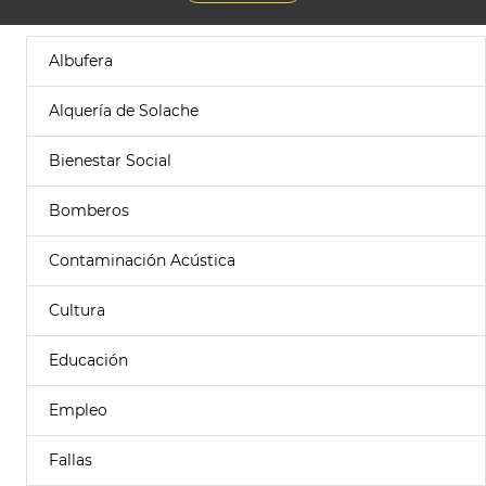
Albufera
Alquería de Solache
Bienestar Social
Bomberos
Contaminación Acústica
Cultura
Educación
Empleo
Fallas