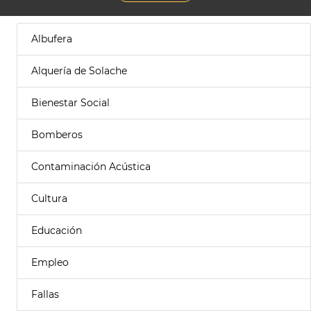
Albufera
Alquería de Solache
Bienestar Social
Bomberos
Contaminación Acústica
Cultura
Educación
Empleo
Fallas