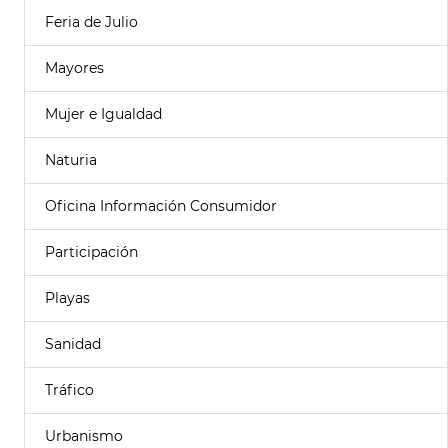
Feria de Julio
Mayores
Mujer e Igualdad
Naturia
Oficina Información Consumidor
Participación
Playas
Sanidad
Tráfico
Urbanismo