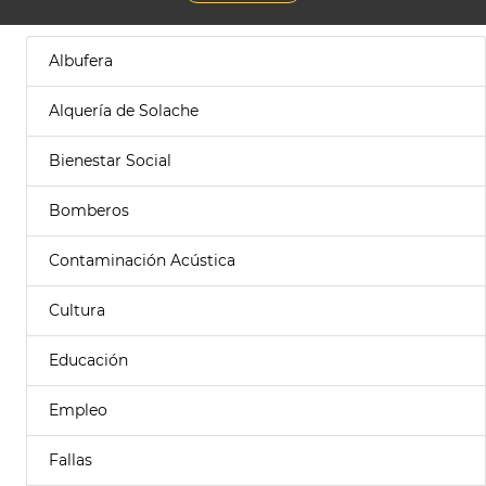
Albufera
Alquería de Solache
Bienestar Social
Bomberos
Contaminación Acústica
Cultura
Educación
Empleo
Fallas