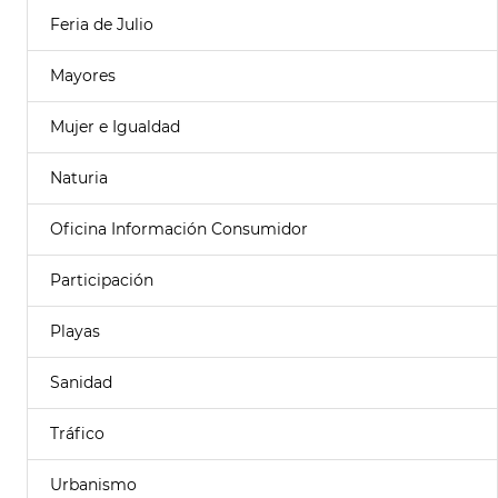
Feria de Julio
Mayores
Mujer e Igualdad
Naturia
Oficina Información Consumidor
Participación
Playas
Sanidad
Tráfico
Urbanismo