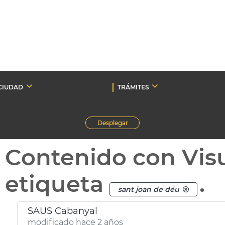
CIUDAD
TRÁMITES
Desplegar
Contenido con Vis
etiqueta
.
sant joan de déu
SAUS Cabanyal
modificado hace 2 años