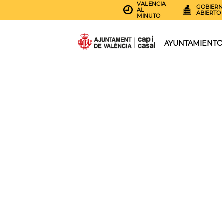
VALENCIA
GOBIER
AL
ABIERTO
MINUTO
AYUNTAMIENT