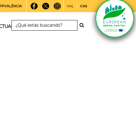
PPVALÈNCIA
VAL
CAS
CTUALIDAD