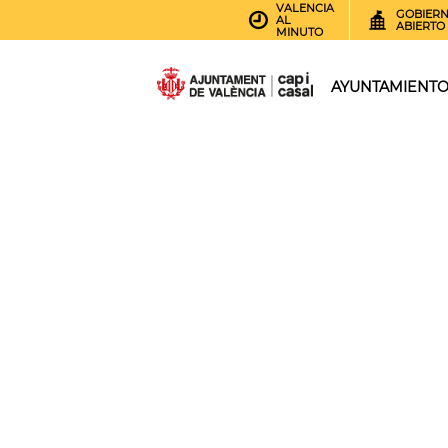
VALENCIA
GOBIER
AL
ABIERTO
MINUTO
AYUNTAMIENT