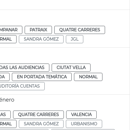
MPANAR
PATRAIX
QUATRE CARRERES
RMAL
SANDRA GÓMEZ
JGL
DAS LAS AUDIENCIAS
CIUTAT VELLA
DA
EN PORTADA TEMÁTICA
NORMAL
UDITORÍA CUENTAS
énero
IAS
QUATRE CARRERES
VALENCIA
RMAL
SANDRA GÓMEZ
URBANISMO