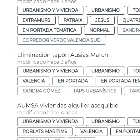
modificado hace 3 años
URBANISMO Y VIVIENDA
URBANISMO
TO
EXTRAMURS
PATRAIX
JESUS
QUATR
EN PORTADA TEMÁTICA
NORMAL
SANDR
CORREDOR VERDE VALENCIA SUD
Eliminación tapón Ausiàs March
modificado hace 3 años
URBANISMO Y VIVIENDA
URBANISMO
TO
VALENCIA
EN PORTADA
EN PORTADA TE
SANDRA GÓMEZ
TAPS URBANÍSTICS
TAP
AUMSA viviendas alquiler asequible
modificado hace 4 años
URBANISMO Y VIVIENDA
URBANISMO
TO
POBLATS MARITIMS
VALENCIA
EN PORTA