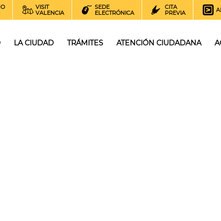
NO
VISIT
SEDE
CITA
A
VALENCIA
ELECTRÓNICA
PREVIA
O
LA CIUDAD
TRÁMITES
ATENCIÓN CIUDADANA
A