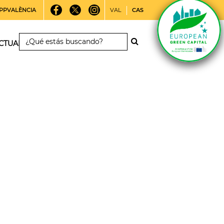
PPVALÈNCIA
VAL
CAS
CTUALIDAD