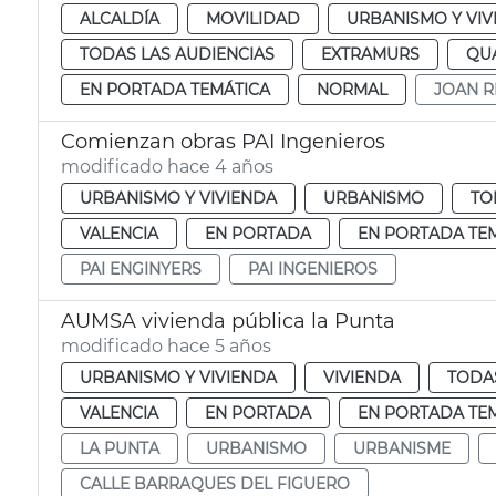
ALCALDÍA
MOVILIDAD
URBANISMO Y VIV
TODAS LAS AUDIENCIAS
EXTRAMURS
QU
EN PORTADA TEMÁTICA
NORMAL
JOAN R
Comienzan obras PAI Ingenieros
modificado hace 4 años
URBANISMO Y VIVIENDA
URBANISMO
TO
VALENCIA
EN PORTADA
EN PORTADA TE
PAI ENGINYERS
PAI INGENIEROS
AUMSA vivienda pública la Punta
modificado hace 5 años
URBANISMO Y VIVIENDA
VIVIENDA
TODAS
VALENCIA
EN PORTADA
EN PORTADA TE
LA PUNTA
URBANISMO
URBANISME
CALLE BARRAQUES DEL FIGUERO