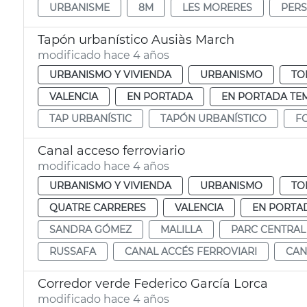
URBANISME
8M
LES MORERES
PERS
Tapón urbanístico Ausiàs March
modificado hace 4 años
URBANISMO Y VIVIENDA
URBANISMO
TO
VALENCIA
EN PORTADA
EN PORTADA TE
TAP URBANÍSTIC
TAPÓN URBANÍSTICO
F
Canal acceso ferroviario
modificado hace 4 años
URBANISMO Y VIVIENDA
URBANISMO
TO
QUATRE CARRERES
VALENCIA
EN PORTA
SANDRA GÓMEZ
MALILLA
PARC CENTRAL
RUSSAFA
CANAL ACCÉS FERROVIARI
CAN
Corredor verde Federico García Lorca
modificado hace 4 años