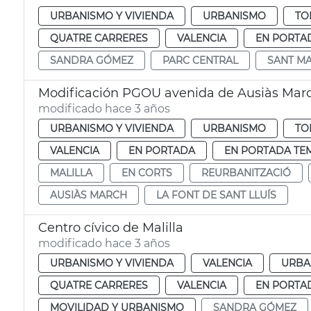
URBANISMO Y VIVIENDA
URBANISMO
TO
QUATRE CARRERES
VALENCIA
EN PORTA
SANDRA GÓMEZ
PARC CENTRAL
SANT MA
Modificación PGOU avenida de Ausiàs Mar
modificado hace 3 años
URBANISMO Y VIVIENDA
URBANISMO
TO
VALENCIA
EN PORTADA
EN PORTADA TE
MALILLA
EN CORTS
REURBANITZACIÓ
AUSIÀS MARCH
LA FONT DE SANT LLUÍS
Centro cívico de Malilla
modificado hace 3 años
URBANISMO Y VIVIENDA
VALENCIA
URBA
QUATRE CARRERES
VALENCIA
EN PORTA
MOVILIDAD Y URBANISMO
SANDRA GÓMEZ