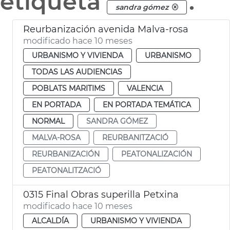
etiqueta
.
sandra gómez
Reurbanización avenida Malva-rosa
modificado hace 10 meses
URBANISMO Y VIVIENDA
URBANISMO
TODAS LAS AUDIENCIAS
POBLATS MARITIMS
VALENCIA
EN PORTADA
EN PORTADA TEMÁTICA
NORMAL
SANDRA GÓMEZ
MALVA-ROSA
REURBANITZACIÓ
REURBANIZACIÓN
PEATONALIZACIÓN
PEATONALITZACIÓ
0315 Final Obras superilla Petxina
modificado hace 10 meses
ALCALDÍA
URBANISMO Y VIVIENDA