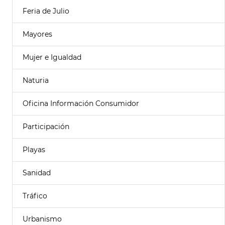
Feria de Julio
Mayores
Mujer e Igualdad
Naturia
Oficina Información Consumidor
Participación
Playas
Sanidad
Tráfico
Urbanismo