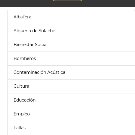
Albufera
Alquería de Solache
Bienestar Social
Bomberos
Contaminación Acústica
Cultura
Educación
Empleo
Fallas