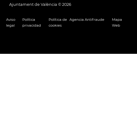
Ajuntament de València ©
2026
Aviso
Política
Política de
Agencia Antifraude
Mapa
legal
privacidad
cookies
Web