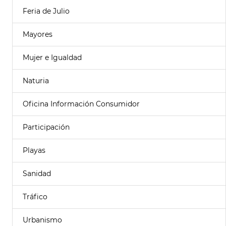
Feria de Julio
Mayores
Mujer e Igualdad
Naturia
Oficina Información Consumidor
Participación
Playas
Sanidad
Tráfico
Urbanismo