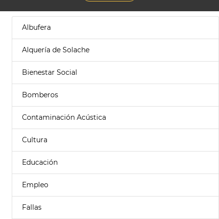
Albufera
Alquería de Solache
Bienestar Social
Bomberos
Contaminación Acústica
Cultura
Educación
Empleo
Fallas