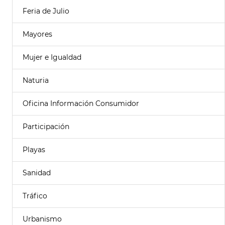
Feria de Julio
Mayores
Mujer e Igualdad
Naturia
Oficina Información Consumidor
Participación
Playas
Sanidad
Tráfico
Urbanismo