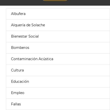
Albufera
Alquería de Solache
Bienestar Social
Bomberos
Contaminación Acústica
Cultura
Educación
Empleo
Fallas