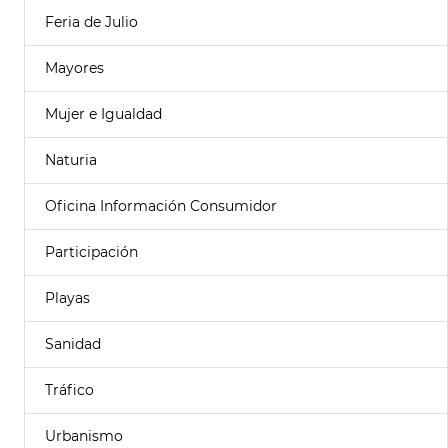
Feria de Julio
Mayores
Mujer e Igualdad
Naturia
Oficina Información Consumidor
Participación
Playas
Sanidad
Tráfico
Urbanismo