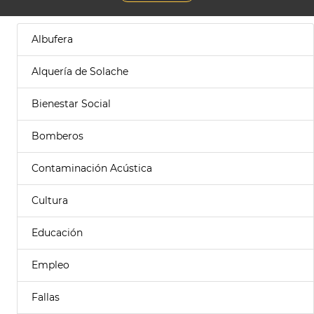
Albufera
Alquería de Solache
Bienestar Social
Bomberos
Contaminación Acústica
Cultura
Educación
Empleo
Fallas