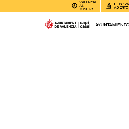
VALENCIA
GOBIER
AL
ABIERTO
MINUTO
AYUNTAMIENT