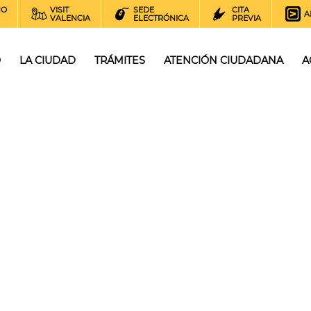
NO
VISIT
SEDE
CITA
A
VALENCIA
ELECTRÓNICA
PREVIA
O
LA CIUDAD
TRÁMITES
ATENCIÓN CIUDADANA
A