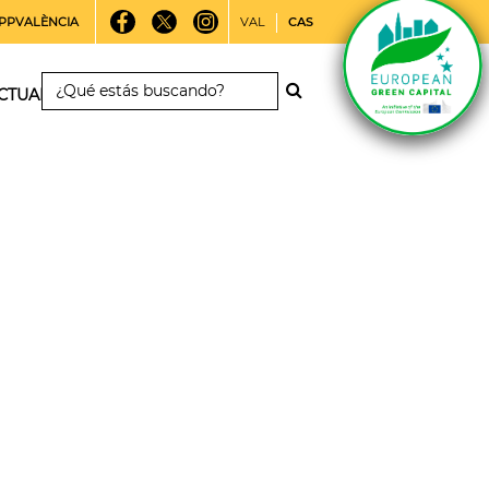
PPVALÈNCIA
VAL
CAS
CTUALIDAD