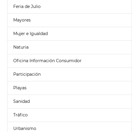
Feria de Julio
Mayores
Mujer e Igualdad
Naturia
Oficina Información Consumidor
Participación
Playas
Sanidad
Tráfico
Urbanismo