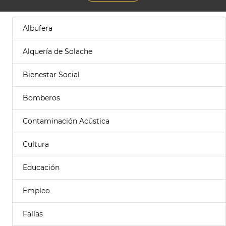
Albufera
Alquería de Solache
Bienestar Social
Bomberos
Contaminación Acústica
Cultura
Educación
Empleo
Fallas