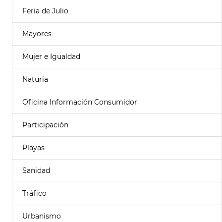
Feria de Julio
Mayores
Mujer e Igualdad
Naturia
Oficina Información Consumidor
Participación
Playas
Sanidad
Tráfico
Urbanismo