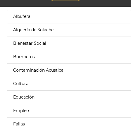
Albufera
Alquería de Solache
Bienestar Social
Bomberos
Contaminación Acústica
Cultura
Educación
Empleo
Fallas