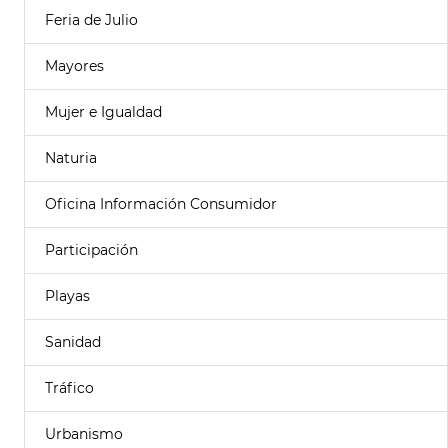
Feria de Julio
Mayores
Mujer e Igualdad
Naturia
Oficina Información Consumidor
Participación
Playas
Sanidad
Tráfico
Urbanismo