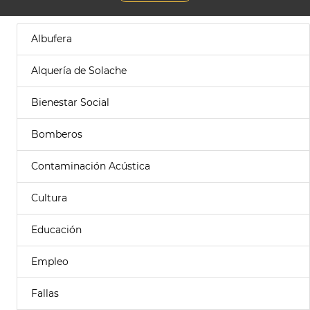
Albufera
Alquería de Solache
Bienestar Social
Bomberos
Contaminación Acústica
Cultura
Educación
Empleo
Fallas