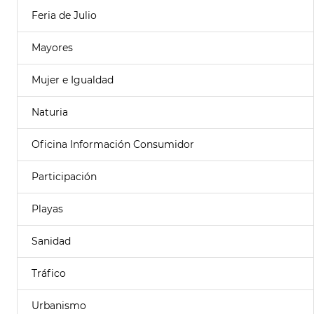
Feria de Julio
Mayores
Mujer e Igualdad
Naturia
Oficina Información Consumidor
Participación
Playas
Sanidad
Tráfico
Urbanismo