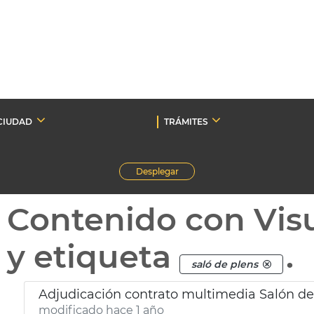
CIUDAD
TRÁMITES
Desplegar
Contenido con Vis
y etiqueta
.
saló de plens
Adjudicación contrato multimedia Salón d
modificado hace 1 año