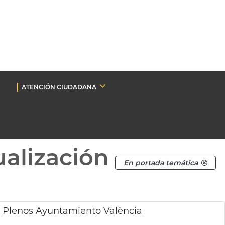
ATENCIÓN CIUDADANA
ualización
En portada temática
e Plenos Ayuntamiento València