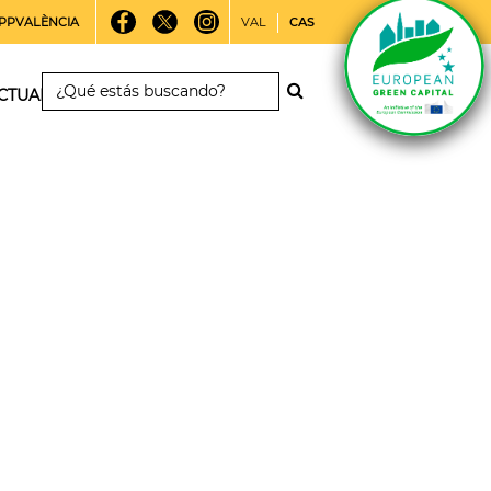
PPVALÈNCIA
VAL
CAS
CTUALIDAD