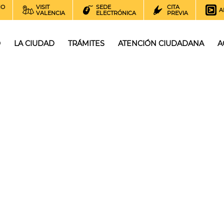
NO
VISIT
SEDE
CITA
A
VALENCIA
ELECTRÓNICA
PREVIA
O
LA CIUDAD
TRÁMITES
ATENCIÓN CIUDADANA
A