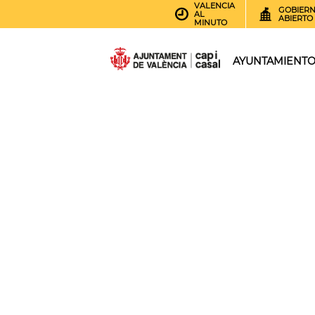
VALENCIA
GOBIER
AL
ABIERTO
MINUTO
AYUNTAMIENT