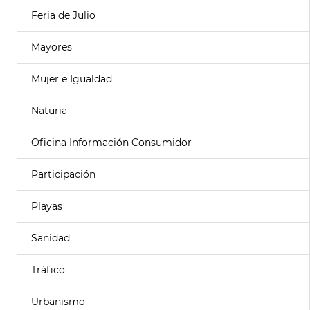
Feria de Julio
Mayores
Mujer e Igualdad
Naturia
Oficina Información Consumidor
Participación
Playas
Sanidad
Tráfico
Urbanismo