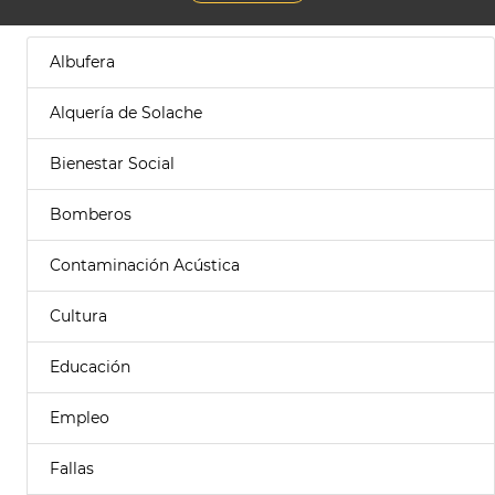
Albufera
Alquería de Solache
Bienestar Social
Bomberos
Contaminación Acústica
Cultura
Educación
Empleo
Fallas