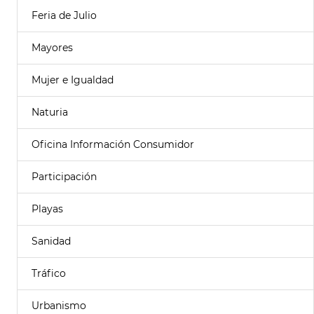
Feria de Julio
Mayores
Mujer e Igualdad
Naturia
Oficina Información Consumidor
Participación
Playas
Sanidad
Tráfico
Urbanismo