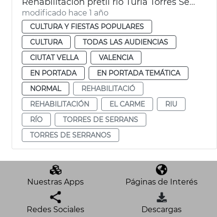
Rehabilitación pretil río Túria Torres Serranos València
modificado hace 1 año
CULTURA Y FIESTAS POPULARES
CULTURA
TODAS LAS AUDIENCIAS
CIUTAT VELLA
VALENCIA
EN PORTADA
EN PORTADA TEMÁTICA
NORMAL
REHABILITACIÓ
REHABILITACIÓN
EL CARME
RIU
RÍO
TORRES DE SERRANS
TORRES DE SERRANOS
Nuestras Apps
Páginas de Interés
Redes Sociales
Descargas