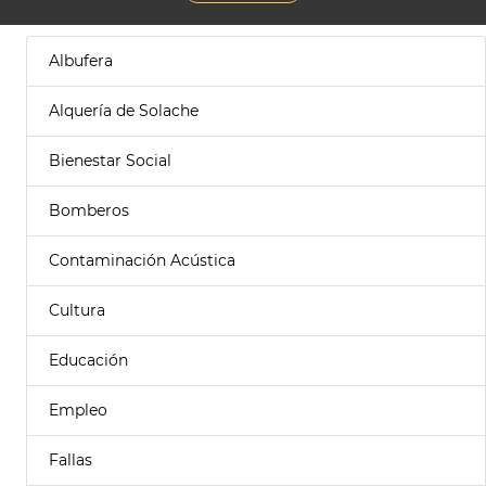
Albufera
Alquería de Solache
Bienestar Social
Bomberos
Contaminación Acústica
Cultura
Educación
Empleo
Fallas