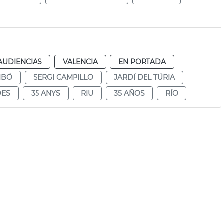
AUDIENCIAS
VALENCIA
EN PORTADA
IBÓ
SERGI CAMPILLO
JARDÍ DEL TÚRIA
DES
35 ANYS
RIU
35 AÑOS
RÍO