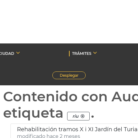
CIUDAD
TRÁMITES
Desplegar
Contenido con Au
etiqueta
.
riu
Rehabilitación tramos X i XI Jardín del Turi
modificado hace 2 meses