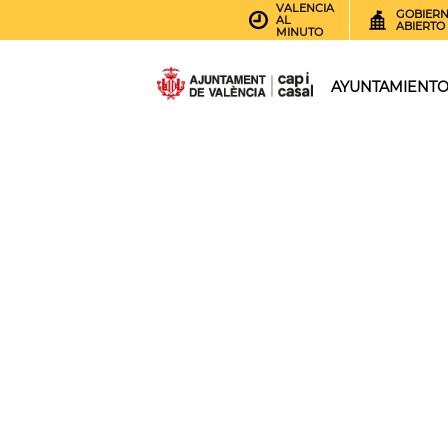
VALENCIA
GOBIER
AL
ABIERTO
MINUTO
AYUNTAMIENT