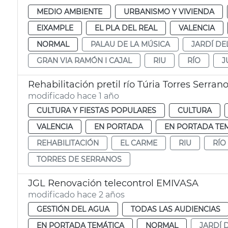
MEDIO AMBIENTE
URBANISMO Y VIVIENDA
EIXAMPLE
EL PLA DEL REAL
VALENCIA
NORMAL
PALAU DE LA MÚSICA
JARDÍ DE
GRAN VIA RAMÓN I CAJAL
RIU
RÍO
J
Rehabilitación pretil río Túria Torres Serran
modificado hace 1 año
CULTURA Y FIESTAS POPULARES
CULTURA
VALENCIA
EN PORTADA
EN PORTADA TE
REHABILITACIÓN
EL CARME
RIU
RÍO
TORRES DE SERRANOS
JGL Renovación telecontrol EMIVASA
modificado hace 2 años
GESTIÓN DEL AGUA
TODAS LAS AUDIENCIAS
EN PORTADA TEMÁTICA
NORMAL
JARDÍ 