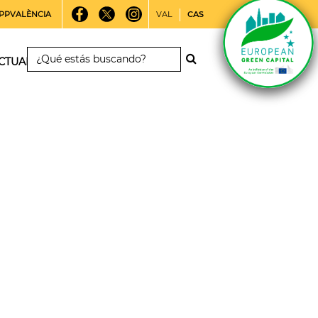
PPVALÈNCIA
VAL
CAS
CTUALIDAD