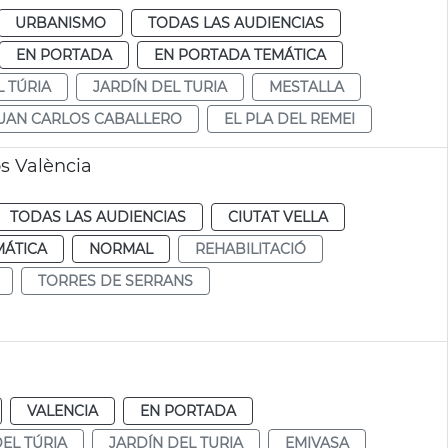
URBANISMO
TODAS LAS AUDIENCIAS
EN PORTADA
EN PORTADA TEMÁTICA
L TÚRIA
JARDÍN DEL TURIA
MESTALLA
UAN CARLOS CABALLERO
EL PLA DEL REMEI
os València
TODAS LAS AUDIENCIAS
CIUTAT VELLA
MÁTICA
NORMAL
REHABILITACIÓ
TORRES DE SERRANS
VALENCIA
EN PORTADA
DEL TÚRIA
JARDÍN DEL TURIA
EMIVASA