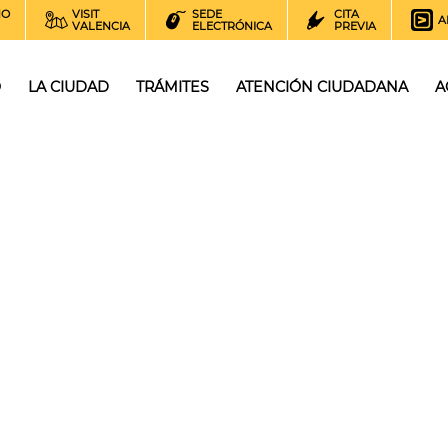
NO
VISIT
SEDE
CITA
A
VALENCIA
ELECTRÓNICA
PREVIA
O
LA CIUDAD
TRÁMITES
ATENCIÓN CIUDADANA
A