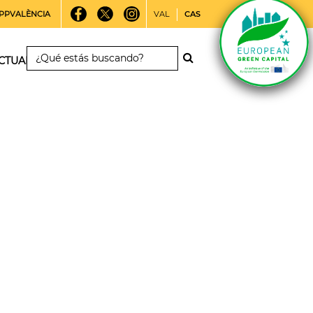
PPVALÈNCIA
VAL
CAS
CTUALIDAD