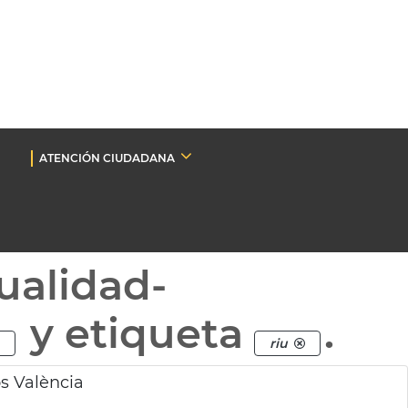
ATENCIÓN CIUDADANA
ualidad-
y etiqueta
.
riu
os València