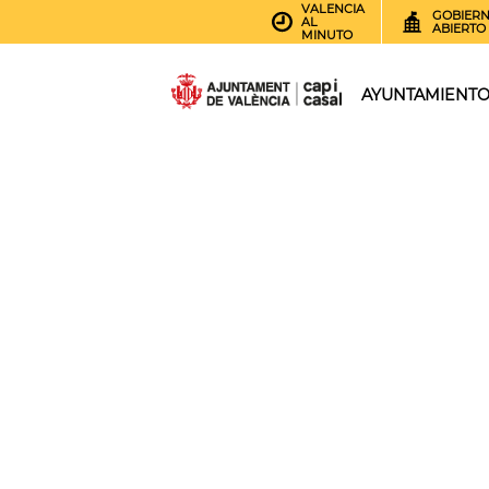
VALENCIA
GOBIER
AL
ABIERTO
MINUTO
AYUNTAMIENT