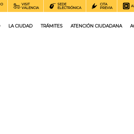
NO
VISIT
SEDE
CITA
A
VALENCIA
ELECTRÓNICA
PREVIA
O
LA CIUDAD
TRÁMITES
ATENCIÓN CIUDADANA
A