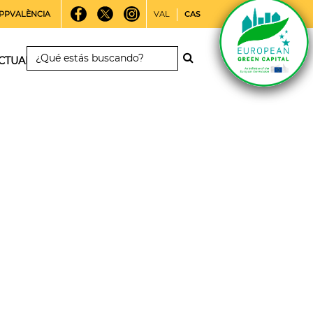
PPVALÈNCIA
VAL
CAS
CTUALIDAD