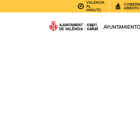
VALENCIA
GOBIER
AL
ABIERTO
MINUTO
AYUNTAMIENT