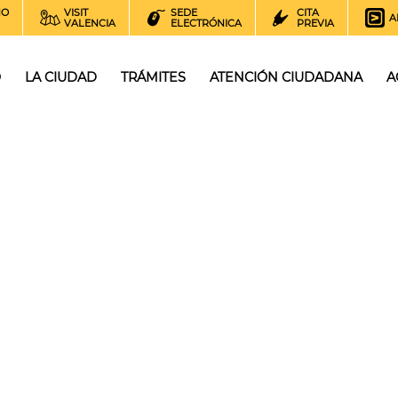
NO
VISIT
SEDE
CITA
A
VALENCIA
ELECTRÓNICA
PREVIA
O
LA CIUDAD
TRÁMITES
ATENCIÓN CIUDADANA
A