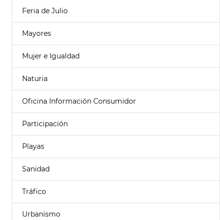
Feria de Julio
Mayores
Mujer e Igualdad
Naturia
Oficina Información Consumidor
Participación
Playas
Sanidad
Tráfico
Urbanismo