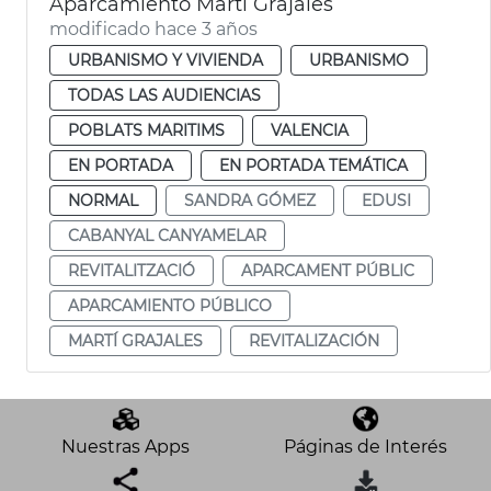
Aparcamiento Martí Grajales
modificado hace 3 años
URBANISMO Y VIVIENDA
URBANISMO
TODAS LAS AUDIENCIAS
POBLATS MARITIMS
VALENCIA
EN PORTADA
EN PORTADA TEMÁTICA
NORMAL
SANDRA GÓMEZ
EDUSI
CABANYAL CANYAMELAR
REVITALITZACIÓ
APARCAMENT PÚBLIC
APARCAMIENTO PÚBLICO
MARTÍ GRAJALES
REVITALIZACIÓN
Nuestras Apps
Páginas de Interés