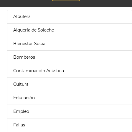
Albufera
Alquería de Solache
Bienestar Social
Bomberos
Contaminación Acústica
Cultura
Educación
Empleo
Fallas