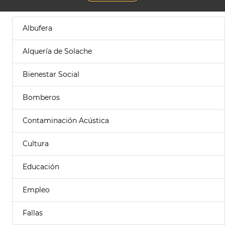
Albufera
Alquería de Solache
Bienestar Social
Bomberos
Contaminación Acústica
Cultura
Educación
Empleo
Fallas