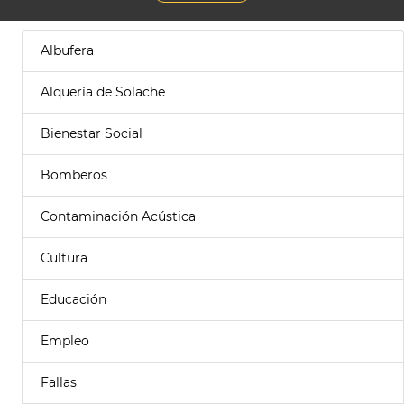
Albufera
Alquería de Solache
Bienestar Social
Bomberos
Contaminación Acústica
Cultura
Educación
Empleo
Fallas