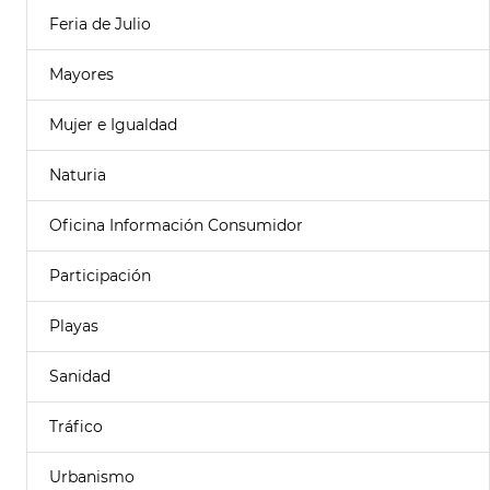
Feria de Julio
Mayores
Mujer e Igualdad
Naturia
Oficina Información Consumidor
Participación
Playas
Sanidad
Tráfico
Urbanismo