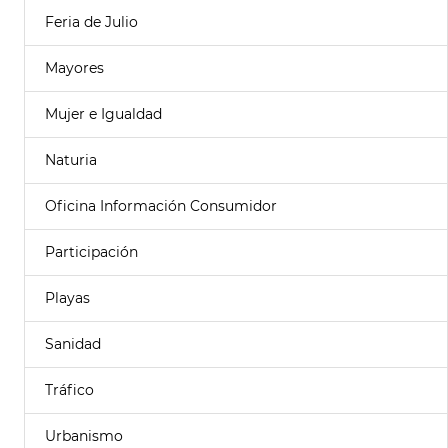
Feria de Julio
Mayores
Mujer e Igualdad
Naturia
Oficina Información Consumidor
Participación
Playas
Sanidad
Tráfico
Urbanismo