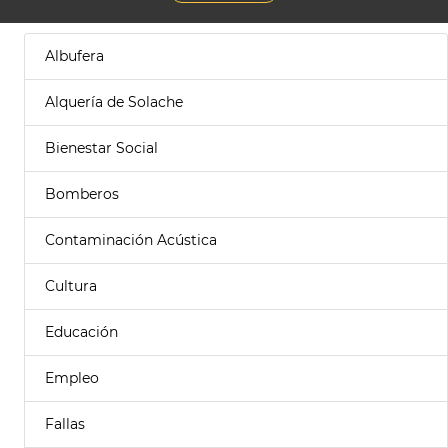
Albufera
Alquería de Solache
Bienestar Social
Bomberos
Contaminación Acústica
Cultura
Educación
Empleo
Fallas