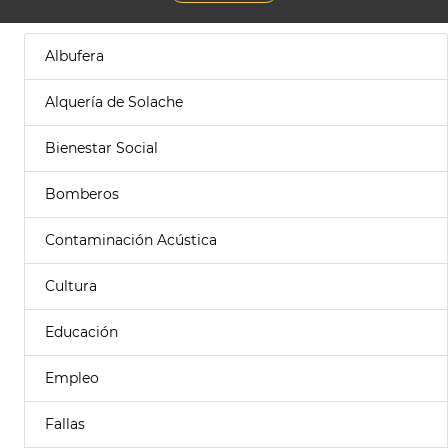
Albufera
Alquería de Solache
Bienestar Social
Bomberos
Contaminación Acústica
Cultura
Educación
Empleo
Fallas