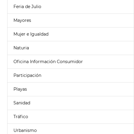
Feria de Julio
Mayores
Mujer e Igualdad
Naturia
Oficina Información Consumidor
Participación
Playas
Sanidad
Tráfico
Urbanismo