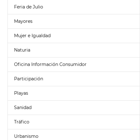
Feria de Julio
Mayores
Mujer e Igualdad
Naturia
Oficina Información Consumidor
Participación
Playas
Sanidad
Tráfico
Urbanismo