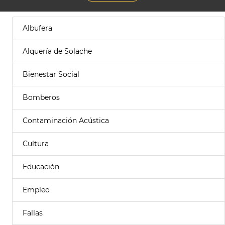
Albufera
Alquería de Solache
Bienestar Social
Bomberos
Contaminación Acústica
Cultura
Educación
Empleo
Fallas