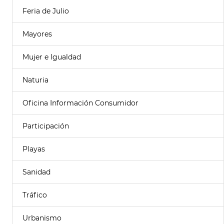
Feria de Julio
Mayores
Mujer e Igualdad
Naturia
Oficina Información Consumidor
Participación
Playas
Sanidad
Tráfico
Urbanismo