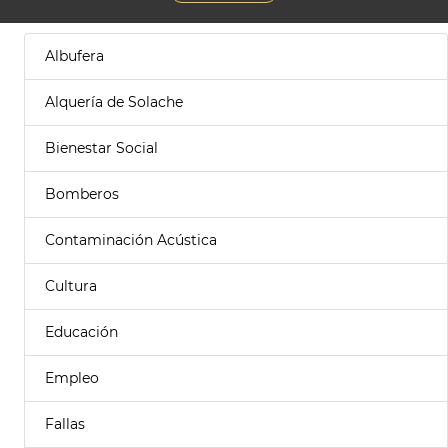
Albufera
Alquería de Solache
Bienestar Social
Bomberos
Contaminación Acústica
Cultura
Educación
Empleo
Fallas