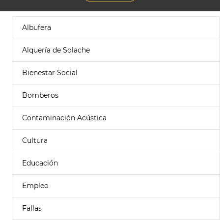
Albufera
Alquería de Solache
Bienestar Social
Bomberos
Contaminación Acústica
Cultura
Educación
Empleo
Fallas