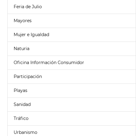
Feria de Julio
Mayores
Mujer e Igualdad
Naturia
Oficina Información Consumidor
Participación
Playas
Sanidad
Tráfico
Urbanismo