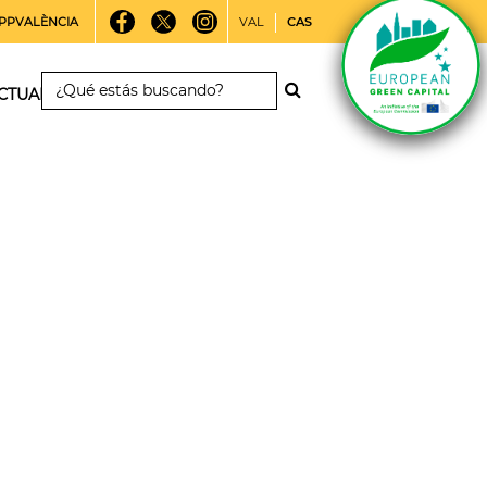
PPVALÈNCIA
VAL
CAS
CTUALIDAD