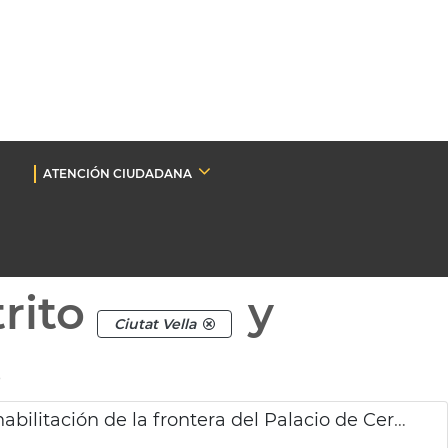
ATENCIÓN CIUDADANA
rito
y
Ciutat Vella
.
Adjudicada la redacción del proyecto de rehabilitación de la frontera del Palacio de Cervelló