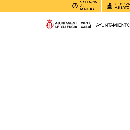
VALENCIA
GOBIER
AL
ABIERTO
MINUTO
AYUNTAMIENT