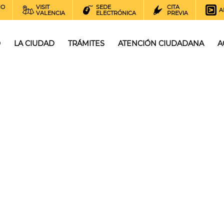
NO
VISIT
SEDE
CITA
A
VALENCIA
ELECTRÓNICA
PREVIA
O
LA CIUDAD
TRÁMITES
ATENCIÓN CIUDADANA
A