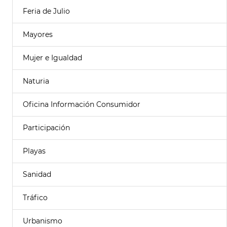
Feria de Julio
Mayores
Mujer e Igualdad
Naturia
Oficina Información Consumidor
Participación
Playas
Sanidad
Tráfico
Urbanismo