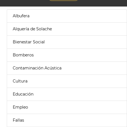
Albufera
Alquería de Solache
Bienestar Social
Bomberos
Contaminación Acústica
Cultura
Educación
Empleo
Fallas