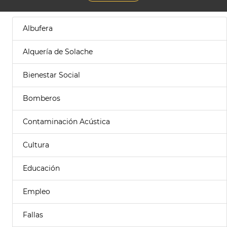
Albufera
Alquería de Solache
Bienestar Social
Bomberos
Contaminación Acústica
Cultura
Educación
Empleo
Fallas