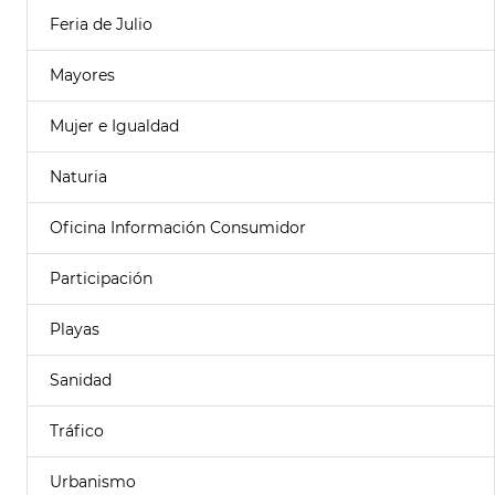
Feria de Julio
Mayores
Mujer e Igualdad
Naturia
Oficina Información Consumidor
Participación
Playas
Sanidad
Tráfico
Urbanismo