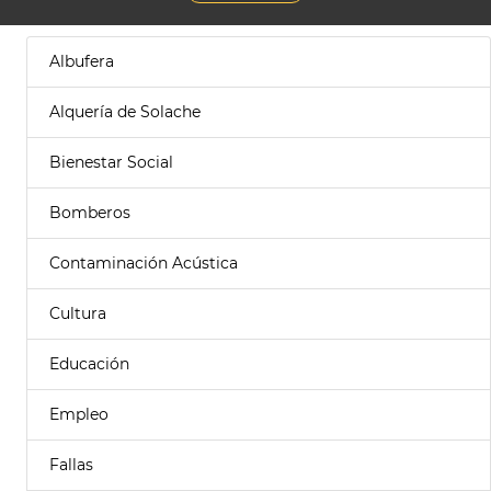
Albufera
Alquería de Solache
Bienestar Social
Bomberos
Contaminación Acústica
Cultura
Educación
Empleo
Fallas