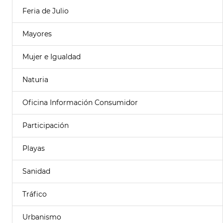
Feria de Julio
Mayores
Mujer e Igualdad
Naturia
Oficina Información Consumidor
Participación
Playas
Sanidad
Tráfico
Urbanismo