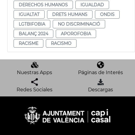
DERECHOS HUMANOS
IGUALDAD
IGUALTAT
DRETS HUMANS
ONDIS
LGTBIFOBIA
NO DISCRIMINACIÓ
BALANÇ 2024
APOROFOBIA
RACISME
RACISMO
Nuestras Apps
Páginas de Interés
Redes Sociales
Descargas