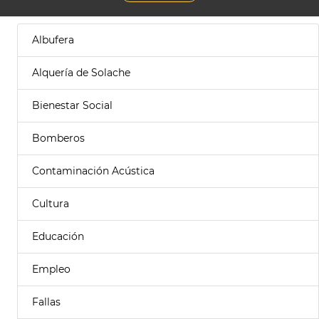
Albufera
Alquería de Solache
Bienestar Social
Bomberos
Contaminación Acústica
Cultura
Educación
Empleo
Fallas