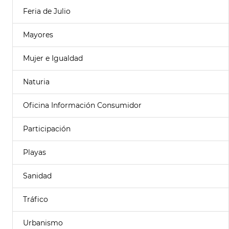
Feria de Julio
Mayores
Mujer e Igualdad
Naturia
Oficina Información Consumidor
Participación
Playas
Sanidad
Tráfico
Urbanismo