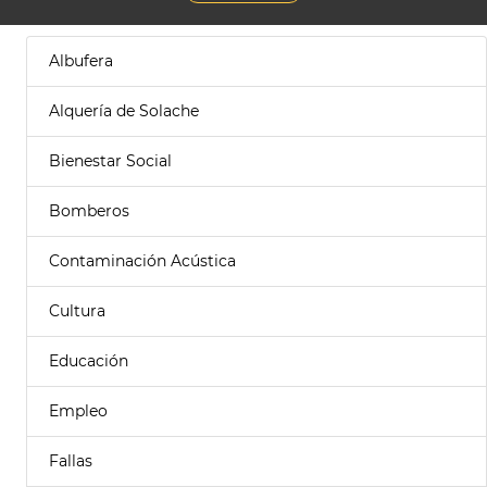
Albufera
Alquería de Solache
Bienestar Social
Bomberos
Contaminación Acústica
Cultura
Educación
Empleo
Fallas