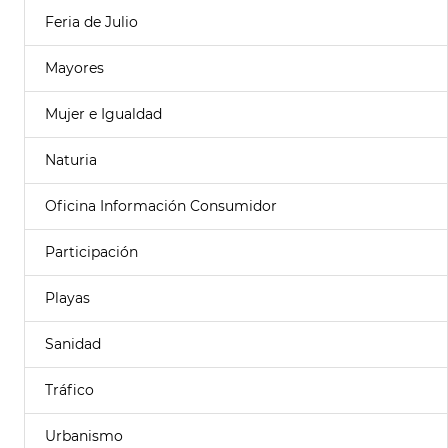
Feria de Julio
Mayores
Mujer e Igualdad
Naturia
Oficina Información Consumidor
Participación
Playas
Sanidad
Tráfico
Urbanismo