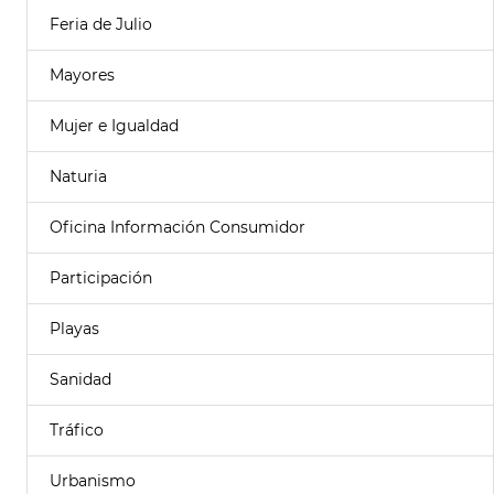
Feria de Julio
Mayores
Mujer e Igualdad
Naturia
Oficina Información Consumidor
Participación
Playas
Sanidad
Tráfico
Urbanismo