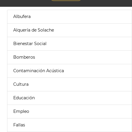
Albufera
Alquería de Solache
Bienestar Social
Bomberos
Contaminación Acústica
Cultura
Educación
Empleo
Fallas