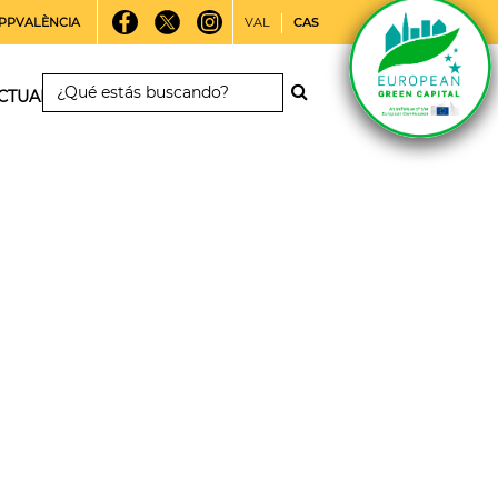
PPVALÈNCIA
VAL
CAS
CTUALIDAD