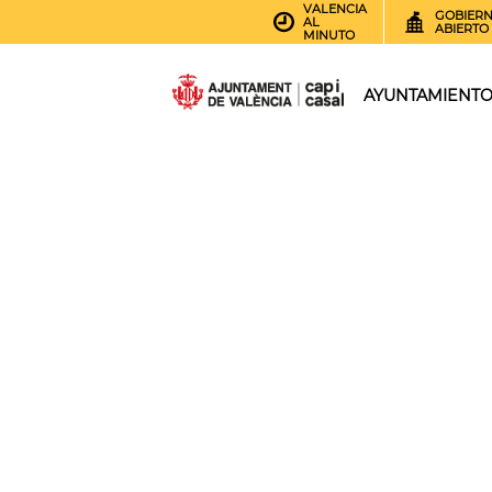
VALENCIA
GOBIER
AL
ABIERTO
MINUTO
AYUNTAMIENT