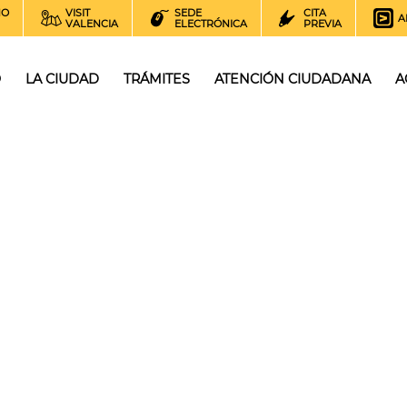
NO
VISIT
SEDE
CITA
A
VALENCIA
ELECTRÓNICA
PREVIA
O
LA CIUDAD
TRÁMITES
ATENCIÓN CIUDADANA
A