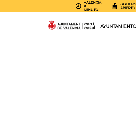
VALENCIA
GOBIER
AL
ABIERTO
MINUTO
AYUNTAMIENT