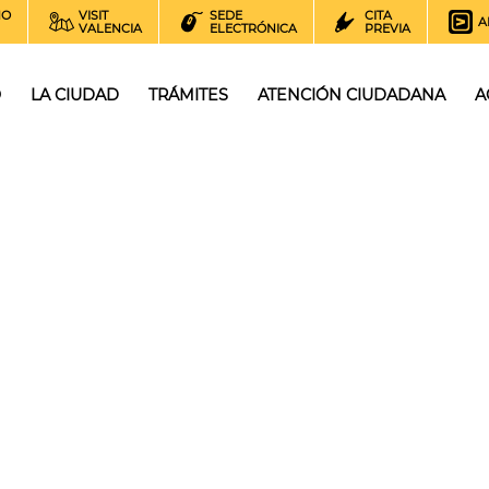
NO
VISIT
SEDE
CITA
A
VALENCIA
ELECTRÓNICA
PREVIA
O
LA CIUDAD
TRÁMITES
ATENCIÓN CIUDADANA
A