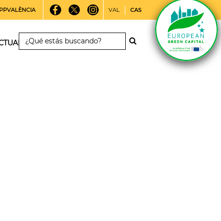
PPVALÈNCIA
VAL
CAS
CTUALIDAD