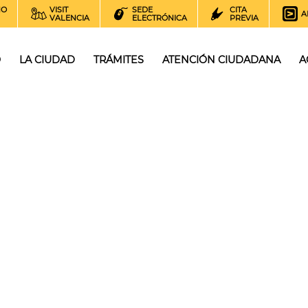
NO
VISIT
SEDE
CITA
A
VALENCIA
ELECTRÓNICA
PREVIA
O
LA CIUDAD
TRÁMITES
ATENCIÓN CIUDADANA
A