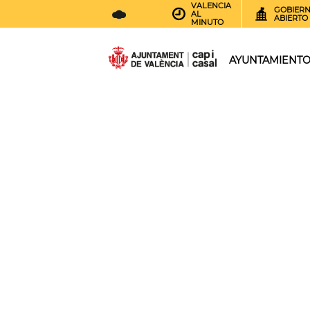
VALENCIA
GOBIER
AL
ABIERTO
MINUTO
25
AEMET.GRADOS
AYUNTAMIENT