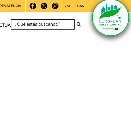
PPVALÈNCIA
VAL
CAS
CTUALIDAD