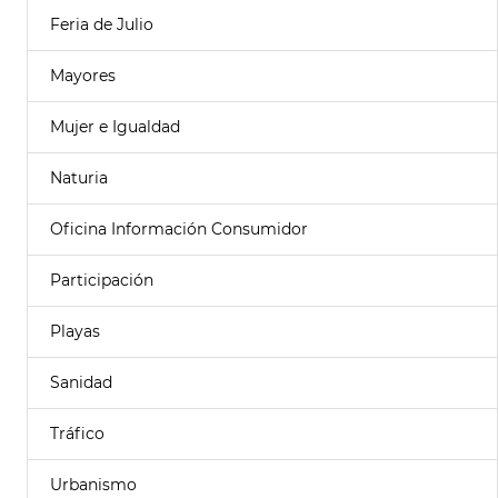
Feria de Julio
Mayores
Mujer e Igualdad
Naturia
Oficina Información Consumidor
Participación
Playas
Sanidad
Tráfico
Urbanismo