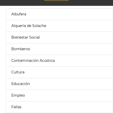
Albufera
Alquería de Solache
Bienestar Social
Bomberos
Contaminación Acústica
Cultura
Educación
Empleo
Fallas