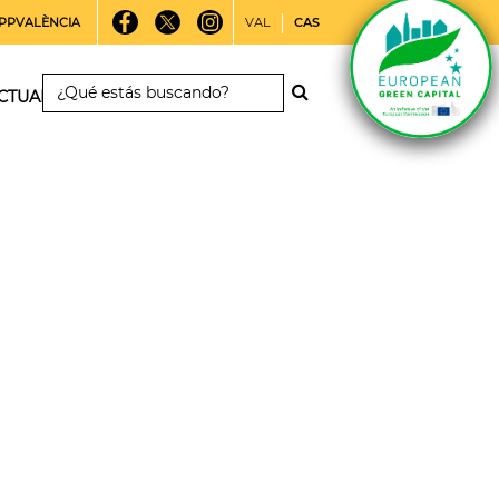
PPVALÈNCIA
VAL
CAS
CTUALIDAD