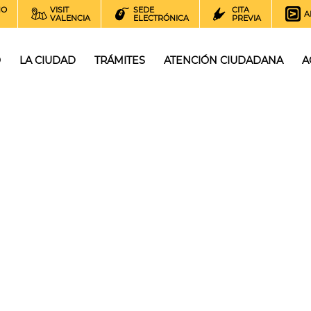
NO
VISIT
SEDE
CITA
A
VALENCIA
ELECTRÓNICA
PREVIA
O
LA CIUDAD
TRÁMITES
ATENCIÓN CIUDADANA
A