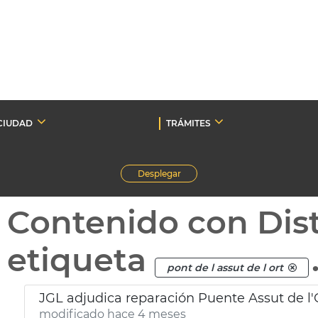
CIUDAD
TRÁMITES
Desplegar
Contenido con Dist
etiqueta
pont de l assut de l ort
JGL adjudica reparación Puente Assut de l'
modificado hace 4 meses