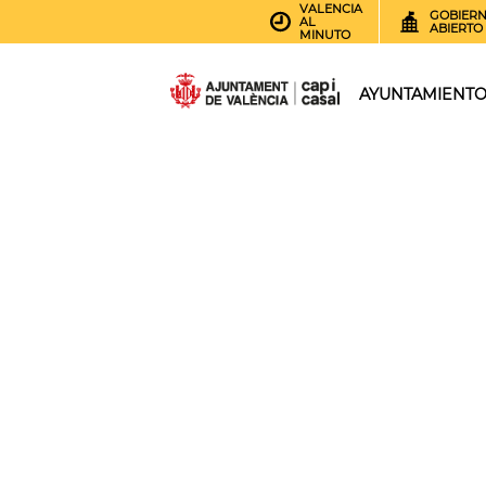
VALENCIA
GOBIER
AL
ABIERTO
MINUTO
AYUNTAMIENT