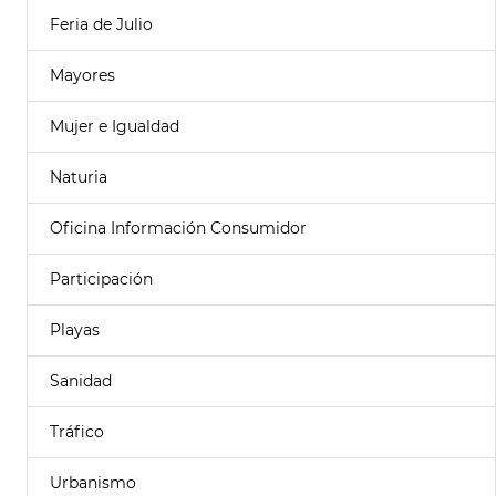
Feria de Julio
Mayores
Mujer e Igualdad
Naturia
Oficina Información Consumidor
Participación
Playas
Sanidad
Tráfico
Urbanismo