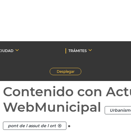
CIUDAD
TRÁMITES
Desplegar
Contenido con Act
WebMunicipal
Urbanism
.
pont de l assut de l ort