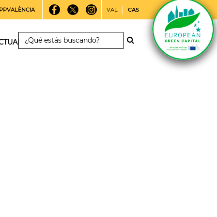
PPVALÈNCIA
VAL
CAS
CTUALIDAD