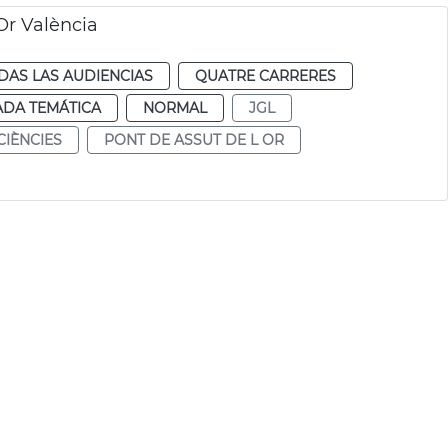
Or València
DAS LAS AUDIENCIAS
QUATRE CARRERES
ADA TEMÁTICA
NORMAL
JGL
 CIÈNCIES
PONT DE ASSUT DE L OR