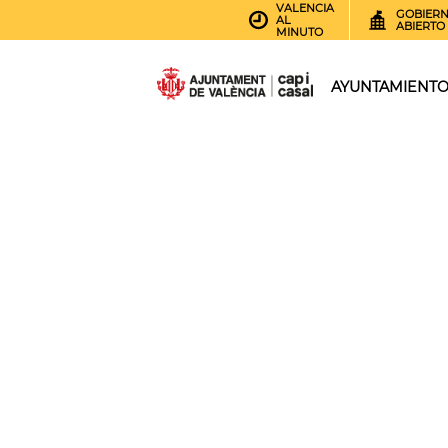
VALENCIA
GOBIER
AL
ABIERTO
MINUTO
AYUNTAMIENT