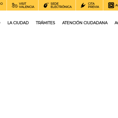
NO
VISIT
SEDE
CITA
A
VALENCIA
ELECTRÓNICA
PREVIA
O
LA CIUDAD
TRÁMITES
ATENCIÓN CIUDADANA
A