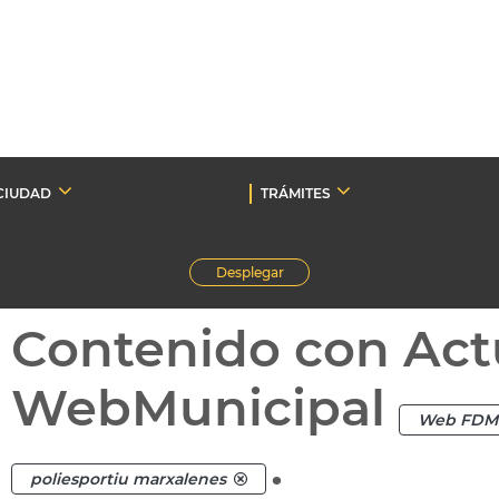
CIUDAD
TRÁMITES
Desplegar
Contenido con Act
WebMunicipal
Web FDM
.
poliesportiu marxalenes