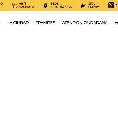
NO
VISIT
SEDE
CITA
A
VALENCIA
ELECTRÓNICA
PREVIA
O
LA CIUDAD
TRÁMITES
ATENCIÓN CIUDADANA
A