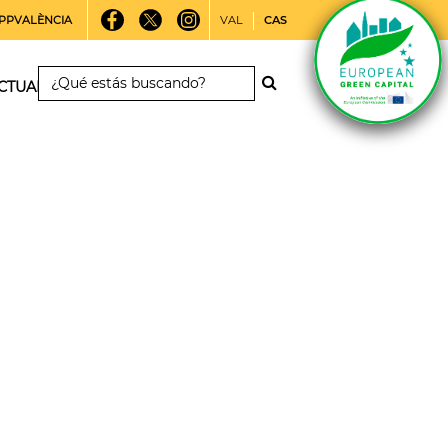
PPVALÈNCIA
VAL
CAS
CTUALIDAD