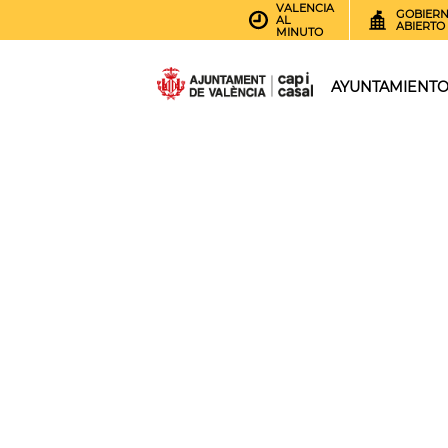
VALENCIA
GOBIER
AL
ABIERTO
MINUTO
AYUNTAMIENT