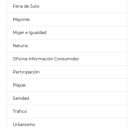
Feria de Julio
Mayores
Mujer e Igualdad
Naturia
Oficina Información Consumidor
Participación
Playas
Sanidad
Tráfico
Urbanismo