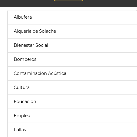
Albufera
Alquería de Solache
Bienestar Social
Bomberos
Contaminación Acústica
Cultura
Educación
Empleo
Fallas