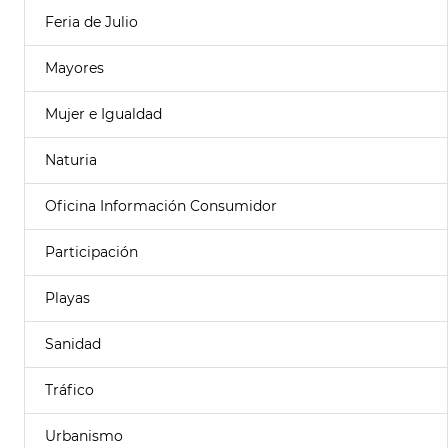
Feria de Julio
Mayores
Mujer e Igualdad
Naturia
Oficina Información Consumidor
Participación
Playas
Sanidad
Tráfico
Urbanismo