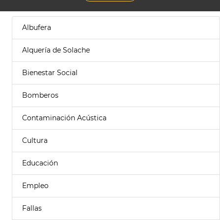
Albufera
Alquería de Solache
Bienestar Social
Bomberos
Contaminación Acústica
Cultura
Educación
Empleo
Fallas